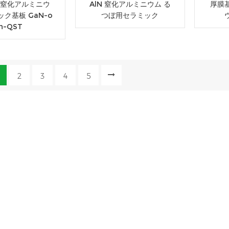
チ窒化アルミニウ
AlN 窒化アルミニウム る
厚膜
ク基板 GaN-o
つぼ用セラミック
n-QST
2
3
4
5