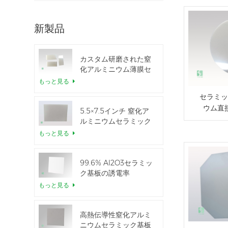
新製品
カスタム研磨された窒
化アルミニウム薄膜セ
ラミックシート
もっと見る
セラミッ
ウム直
5.5×7.5インチ 窒化ア
ルミニウムセラミック
IGBTモジュール用
もっと見る
99.6% Al2O3セラミッ
ク基板の誘電率
もっと見る
高熱伝導性窒化アルミ
ニウムセラミック基板