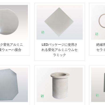
ク窒化アルミニ
LEDパッケージに使用さ
絶縁
接ウェーハ接合
れる窒化アルミニウムセ
セラ
ラミック