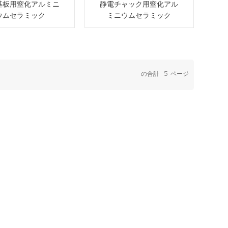
基板用窒化アルミニ
静電チャック用窒化アル
ウムセラミック
ミニウムセラミック
の合計
5
ページ