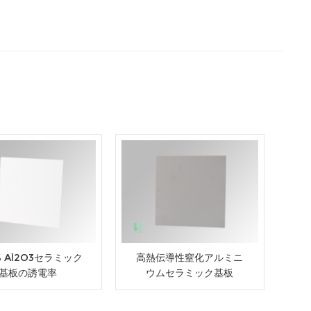
% Al2O3セラミック
高熱伝導性窒化アルミニ
基板の誘電率
ウムセラミック基板