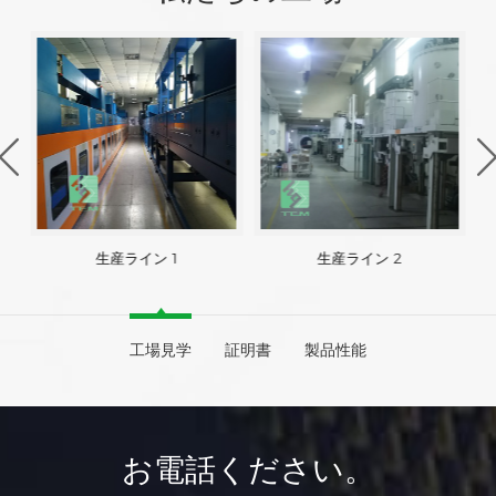
生産ライン 1
生産ライン 2
工場見学
証明書
製品性能
お電話ください。