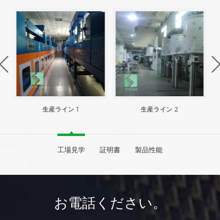
生産ライン 1
生産ライン 2
工場見学
証明書
製品性能
お電話ください。