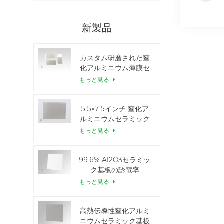
新製品
カスタム研磨された窒
化アルミニウム薄膜セ
ラミックシート
もっと見る
5.5×7.5インチ 窒化ア
ルミニウムセラミック
IGBTモジュール用
もっと見る
99.6% Al2O3セラミッ
ク基板の誘電率
もっと見る
高熱伝導性窒化アルミ
ニウムセラミック基板