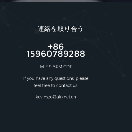
連絡を取り合う
+86
15960789288
M-F 9-5PM CDT
If you have any questions, please
feel free to contact us.
kevinsze@aln.net.cn