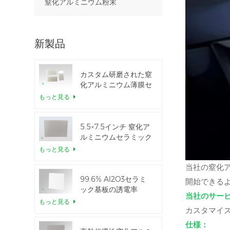
窒化アルミニウム粉末
新製品
カスタム研磨された窒
化アルミニウム薄膜セ
ラミックシート
もっと見る
5.5×7.5インチ 窒化ア
ルミニウムセラミック
IGBTモジュール用
もっと見る
当社の窒化ア
99.6% Al2O3セラミ
開始できる
ック基板の誘電率
当社のサー
もっと見る
カスタマイズ
仕様：