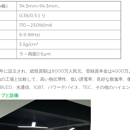
x幅）
114.3mm×114.3mm。
0.38/0.5ミリ
170～230W/mK
8-9 (MHz)
3.3g/cm³
ラ < 両面0.6μm
4年に設立され、総投資額は8000万人民元、登録資本金は4000万
の工場と比較して、高い熱伝導性、低い誘電率、良好な散逸率、優れ
BLED、光通信、IGBT、パワーデバイス、TEC、その他のハイ
プと設備: