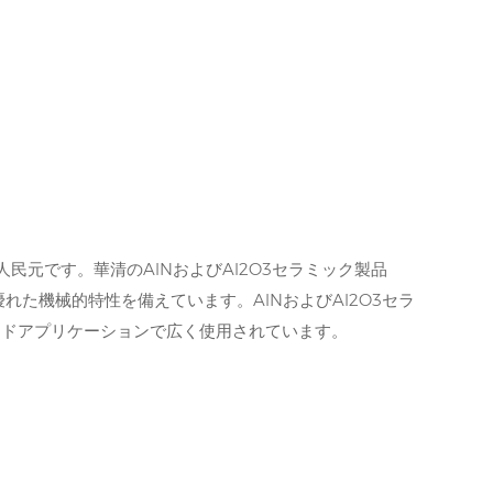
人民元です。華清のAlNおよびAl2O3セラミック製品
た機械的特性を備えています。AlNおよびAl2O3セラ
エンドアプリケーションで広く使用されています。