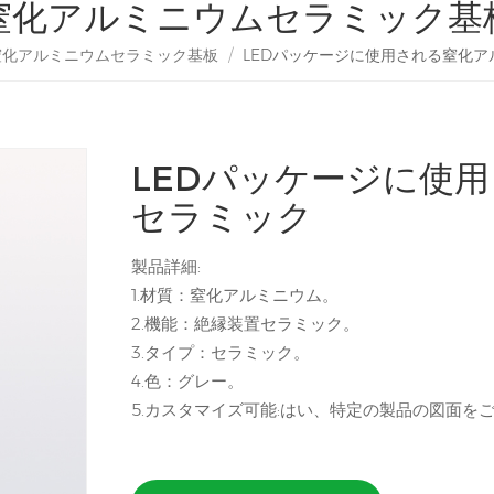
窒化アルミニウムセラミック基
窒化アルミニウムセラミック基板
/
LEDパッケージに使用される窒化
LEDパッケージに使
セラミック
製品詳細:
1.材質：窒化アルミニウム。
2.機能：絶縁装置セラミック。
3.タイプ：セラミック。
4.色：グレー。
5.カスタマイズ可能:はい、特定の製品の図面を