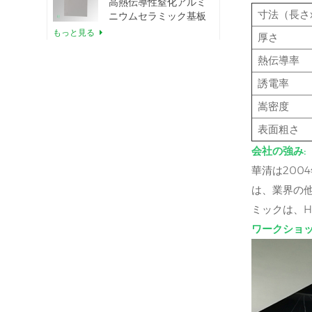
高熱伝導性窒化アルミ
寸法（長さ
ニウムセラミック基板
もっと見る
厚さ
熱伝導率
セラミック窒化アルミ
誘電率
ニウム直接ウェーハ接
合
もっと見る
嵩密度
表面粗さ
絶縁用窒化アルミニウ
会社の強み:
ムセラミックシールリ
華清は200
ング
もっと見る
は、業界の他
ミックは、H
12インチ窒化アルミニ
ワークショッ
ウムセラミック基板
GaN-on-QST
もっと見る
AlNセラミック基板
TO220パッケージ