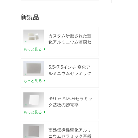
新製品
カスタム研磨された窒
化アルミニウム薄膜セ
ラミックシート
もっと見る
5.5×7.5インチ 窒化ア
ルミニウムセラミック
IGBTモジュール用
もっと見る
99.6% Al2O3セラミッ
ク基板の誘電率
もっと見る
高熱伝導性窒化アルミ
ニウムセラミック基板