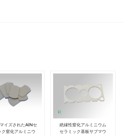
マイズされたAlNセ
絶縁性窒化アルミニウム
ック窒化アルミニウ
セラミック基板サブマウ