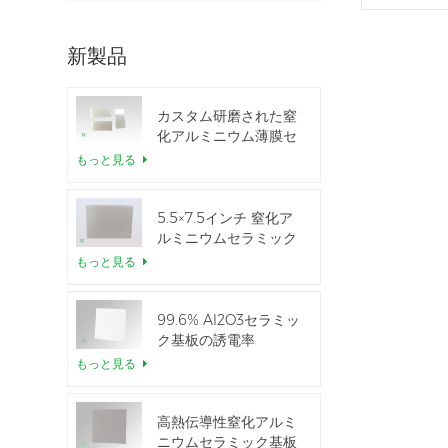
新製品
カスタム研磨された窒
化アルミニウム薄膜セ
ラミックシート
もっと見る
5.5×7.5インチ 窒化ア
ルミニウムセラミック
IGBTモジュール用
もっと見る
99.6% Al2O3セラミッ
ク基板の誘電率
もっと見る
高熱伝導性窒化アルミ
ニウムセラミック基板