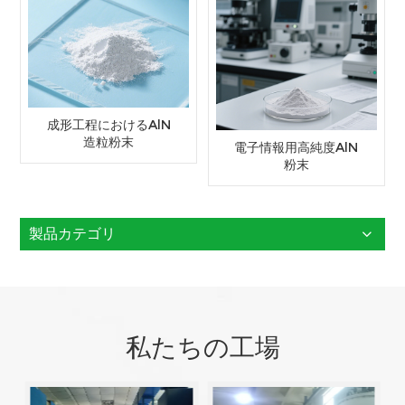
成形工程におけるAlN
造粒粉末
電子情報用高純度AlN
粉末
製品カテゴリ
私たちの工場