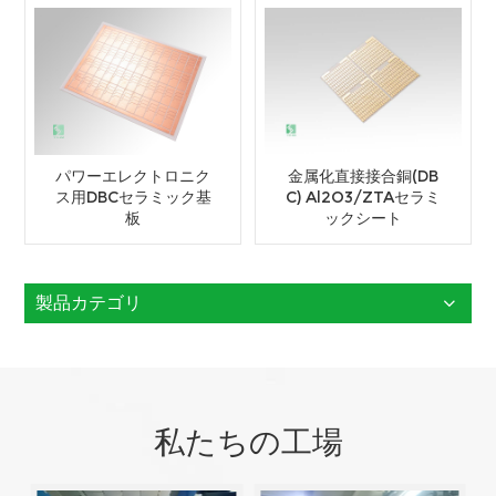
パワーエレクトロニク
金属化直接接合銅(DB
ス用DBCセラミック基
C) Al2O3/ZTAセラミ
板
ックシート
製品カテゴリ
私たちの工場