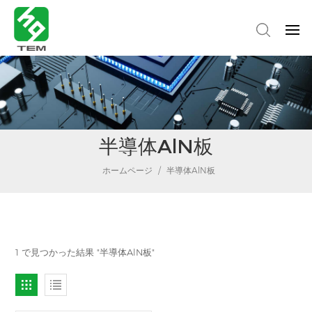
半導体AlN板
ホームページ
/
半導体AlN板
1 で見つかった結果 "半導体AlN板"