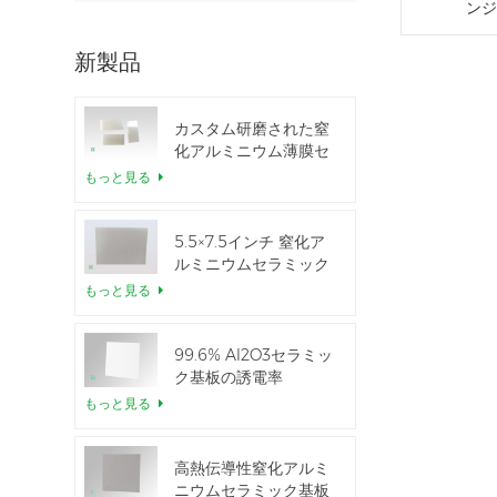
ンジ
新製品
カスタム研磨された窒
化アルミニウム薄膜セ
ラミックシート
もっと見る
5.5×7.5インチ 窒化ア
ルミニウムセラミック
IGBTモジュール用
もっと見る
99.6% Al2O3セラミッ
ク基板の誘電率
もっと見る
高熱伝導性窒化アルミ
ニウムセラミック基板