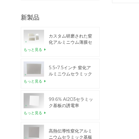
新製品
カスタム研磨された窒
化アルミニウム薄膜セ
ラミックシート
もっと見る
5.5×7.5インチ 窒化ア
ルミニウムセラミック
IGBTモジュール用
もっと見る
99.6% Al2O3セラミッ
ク基板の誘電率
もっと見る
高熱伝導性窒化アルミ
ニウムセラミック基板