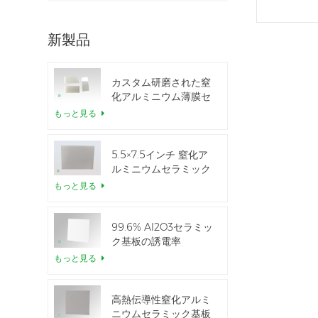
新製品
カスタム研磨された窒
化アルミニウム薄膜セ
ラミックシート
もっと見る
5.5×7.5インチ 窒化ア
ルミニウムセラミック
IGBTモジュール用
もっと見る
99.6% Al2O3セラミッ
ク基板の誘電率
もっと見る
高熱伝導性窒化アルミ
ニウムセラミック基板