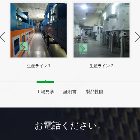
生産ライン 1
生産ライン 2
工場見学
証明書
製品性能
お電話ください。