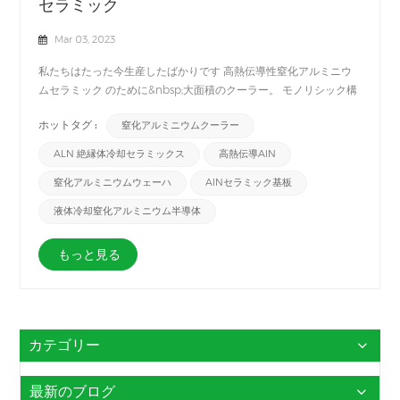
セラミック
Mar 03, 2023
私たちはたった今生産したばかりです 高熱伝導性窒化アルミニウ
ムセラミック のために&nbsp;大面積のクーラー。 モノリシック構
造は、 窒化アルミニウム(AlN) 焼成後は気密性が高く、外圧の高い
ホットタグ :
窒化アルミニウムクーラー
用途に最適です。の利点 AlNセラミック 大面積液体クーラーの特
徴は、モノリシック ヒートシンクの設計がセラミックから冷却水
ALN 絶縁体冷却セラミックス
高熱伝導AlN
への優れた熱伝達を実現し、両方の冷却接続が同じ側にあり、2 つ
のシール リングが挿入されていることです。したがって、大面積
窒化アルミニウムウェーハ
AlNセラミック基板
液体冷却器用の当社の AlN セラミックは、大面積の効果的な冷却
液体冷却窒化アルミニウム半導体
が必要な用途に最適です。
もっと見る
カテゴリー
最新のブログ