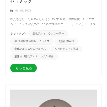
セラミック
Mar 03, 2023
私たちはたった今生産したばかりです 高熱伝導性窒化アルミニウ
ムセラミック のために&nbsp;大面積のクーラー。 モノリシック構
造は、 窒化アルミニウム(AlN) 焼成後は気密性が高く、外圧の高い
ホットタグ :
窒化アルミニウムクーラー
用途に最適です。の利点 AlNセラミック 大面積液体クーラーの特
徴は、モノリシック ヒートシンクの設計がセラミックから冷却水
ALN 絶縁体冷却セラミックス
高熱伝導AlN
への優れた熱伝達を実現し、両方の冷却接続が同じ側にあり、2 つ
のシール リングが挿入されていることです。したがって、大面積
窒化アルミニウムウェーハ
AlNセラミック基板
液体冷却器用の当社の AlN セラミックは、大面積の効果的な冷却
液体冷却窒化アルミニウム半導体
が必要な用途に最適です。
もっと見る