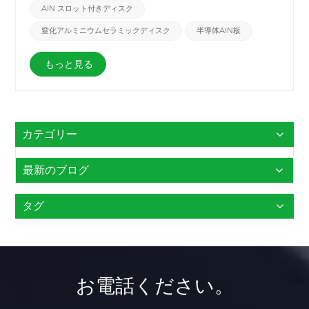
わせて使用されます。堆積チャンバーとウェーハハンドリングツー
AlN スロット付きディスク
ルには、これらの困難な環境に耐えるために耐久性のあるセラミッ
窒化アルミニウムセラミックディスク
半導体AlN板
クコンポーネントが必要です。 窒化アルミニウムセラミックスロ
ットディスク 半導体産業に適しています。&nbsp;
もっと見る
カテゴリー
最新のブログ
タグ
お電話ください。