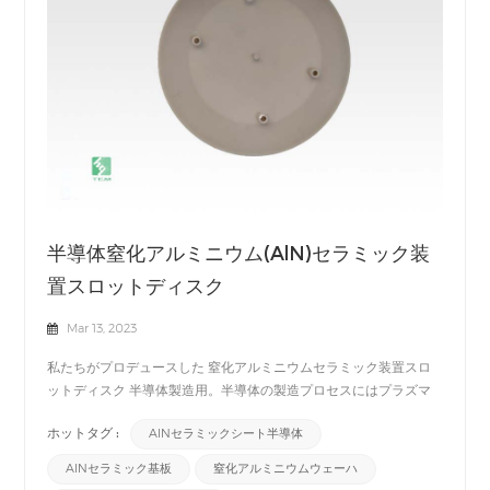
半導体窒化アルミニウム(AlN)セラミック装
置スロットディスク
Mar 13, 2023
私たちがプロデュースした 窒化アルミニウムセラミック装置スロ
ットディスク 半導体製造用。半導体の製造プロセスにはプラズマ
が発生する過酷な環境が含まれます。したがって、 窒化アルミニ
ホットタグ :
AlNセラミックシート半導体
ウム(AlN)セラミック 耐プラズマ性に優れているため、半導体製造
に適しています。さらに、半導体の製造では、ウェハ上に高品質の
AlNセラミック基板
窒化アルミニウムウェーハ
膜を形成するために、揮発性前駆体ガス、プラズマ、高温を組み合