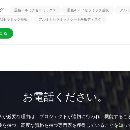
、黒色アルミナセラミックには他の種類のパッケージング材料では代替で
 :
黒色アルミナセラミックス
黒色Al2O3セラミック基板
アル
ることが多いため、デジタル表示を鮮明にするためにデジタル管のライ
止するために使用される特殊なセラミック材料には遮光性が必要です。
2O3セラミック基板
アルミナセラミックシート基板ディスク
の要件を満たします。
見る
お電話ください。
スが必要な理由は、プロジェクトが適切に行われ、機能するこ
験を持つ、高度な資格を持つ専門家を獲得していることを知っ