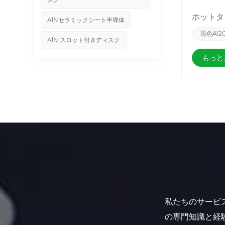
において
ホットタグ
AlNセラミックシート半導体
光性があ
外殻を封
黒色Al
AlN スロット付きディスク
電子製品
もっと
私たちのサービ
の専門知識と経