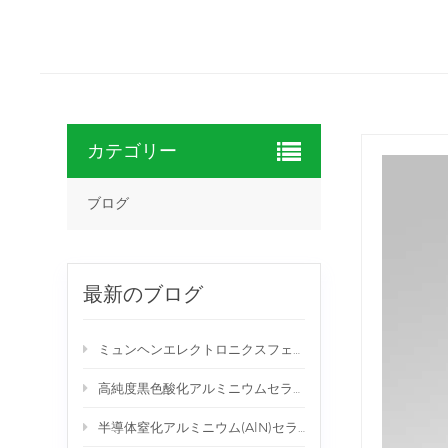
カテゴリー
ブログ
最新のブログ
ミュンヘンエレクトロニクスフェアにブース番号139/2で出展
高純度黒色酸化アルミニウムセラミックディスク
半導体窒化アルミニウム(AlN)セラミック装置スロットディスク