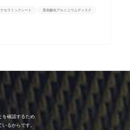
きない利点があります。 半導体集積回路には明らかな感
ミナセラミックシート
黒色酸化アルミニウムディスク
ナーに使用されるアルミナも黒色である必要があり、管の
したがって、黒色セラミックは、光を避けるという一部の
とを確認するため
ているからです。