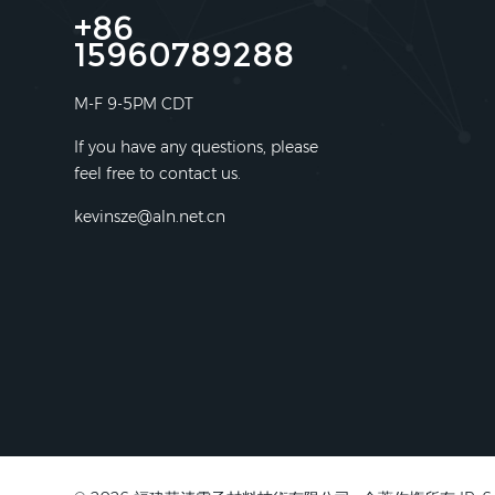
+86
15960789288
M-F 9-5PM CDT
If you have any questions, please
feel free to contact us.
kevinsze@aln.net.cn