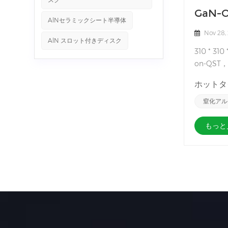
GaN-
AlNセラミックシート半導体
Nov 28,
AlN スロット付きディスク
310 *
on-QS
窒化アルミ
ホットタグ
り、コスト
窒化アル
もっと