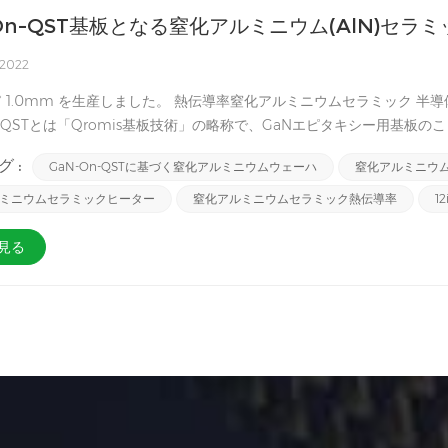
On-QST基板となる窒化アルミニウム(AlN)セラミック 
 2022
 310 * 1.0mm を生産しました。 熱伝導率窒化アルミニウムセラミック 半
T，QSTとは「Qromis基板技術」の略称で、GaNエピタキシー用基板
ニウムセラミックシート .以下はGaN/SiとGaN/QST基板のコントラ
 :
GaN-On-QSTに基づく窒化アルミニウムウェーハ
窒化アルミニウ
が低いです。近い将来、GaN/QST AlNセラミック 基礎となる基板
ミニウムセラミックヒーター
窒化アルミニウムセラミック熱伝導率
1
見る