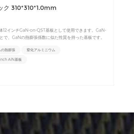
310*310*1.0mm
導体12インチGaN-on-QST基板として使用できます。GaN-
のことで、GaNの熱膨張係数に似た性質を持った基板です。
ストです。QST基板はGaN/Si基板よりも多くの利点があ
ムの熱膨張
窒化アルミニウム
は新しい素晴らしい用途となるでしょう。
2inch AlN基板